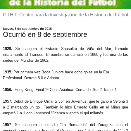
C.I.H.F. Centro para la Investigación de la Historia del Fútbol
jueves, 8 de septiembre de 2016
Ocurrió en 8 de septiembre
1929.
Se inaugura el Estadio Sausalito de Viña del Mar, llamado
inicialmente El Tranque. El nombre se cambió en 1960 y fue una de las
sedes del Mundial de 1962.
1935.
Por primera vez Boca Juniors hace ocho goles en la Era
Profesional. Derrota 8-0 a Atlanta.
1956.
Hong Kong. Final 1ª Copa Asiática. Corea del Sur 2 Israel 1.
1957
. Debut de Enrique Omar Sívori en Juventus, que le ganó a Verona 3
a 2 marcando un gol. También lo hizo Ernesto Grillo en el Milan que
empató 1 a 1 con Lanerossi Vicenza y anotó el gol milanés.
1957
. Se inaugura el estadio "La Romareda" del Zaragoza con el
encuentro que el local le ganó al Osasuna, por 4 a 3 con goles de Vila 2